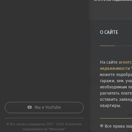
О САЙТЕ
На сайте
агентс
недвижимости 
можете подобра
гаражи, зем. уч
необходимым па
расчитать плат
оставить заявк
квартиры.
Мы в YouTube
© Все права защищены 2017 - 2026. Агентство
© Все права за
недвижимости "Империя"