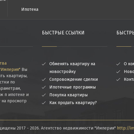
Ипотека
БЫСТРЫЕ ССЫЛКИ
БЫСТР
тва
Обменять квартиру на
О ко
"Империя"
Вы
новостройку
Ново
ть квартиры,
Сопровождение сделки
Конт
астки по
Ипотечные программы
раметрам,
еж п ипотеке и
Покупка квартиры
у на просмотр
Как продать квартиру?
щищены 2017 - 2026. Агентство недвижимости "Империя"
http://i