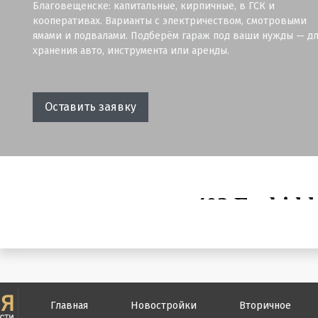
Благовещенске: капитальные, кирпичные, в ГСК и
кооперативах. Варианты с электричеством, смотровыми
ямами и подвалами. Подберём гараж под ваши нужды — дл
хранения авто, инструмента или аренды.
Оставить заявку
Главная
Новостройки
Вторичное